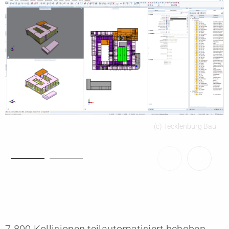
(c) Tecklenburg Bau
7.800 Kollisionen teilautomatisiert behoben