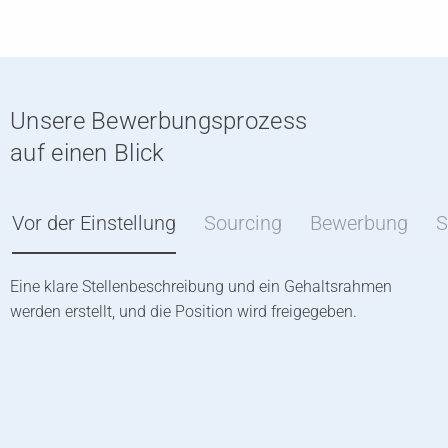
Unsere Bewerbungsprozess
auf einen Blick
Vor der Einstellung
Sourcing
Bewerbung
S
Eine klare Stellenbeschreibung und ein Gehaltsrahmen
W
werden erstellt, und die Position wird freigegeben.
U
d
R
z
R
L